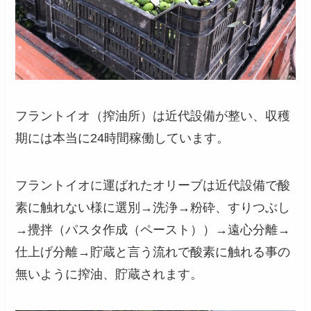
フラントイオ（搾油所）は近代設備が整い、収穫
期には本当に24時間稼働しています。
フラントイオに運ばれたオリーブは近代設備で酸
素に触れない様に選別→洗浄→粉砕、すりつぶし
→攪拌（パスタ作成（ペースト））→遠心分離→
仕上げ分離→貯蔵と言う流れで酸素に触れる事の
無いように搾油、貯蔵されます。